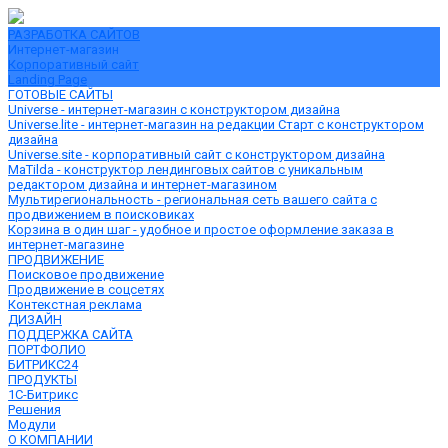
РАЗРАБОТКА САЙТОВ
Интернет-магазин
Корпоративный сайт
Landing Page
ГОТОВЫЕ САЙТЫ
Universe - интернет-магазин с конструктором дизайна
Universe.lite - интернет-магазин на редакции Старт с конструктором
дизайна
Universe.site - корпоративный сайт с конструктором дизайна
MaTilda - конструктор лендинговых сайтов с уникальным
редактором дизайна и интернет-магазином
Мультирегиональность - региональная сеть вашего сайта с
продвижением в поисковиках
Корзина в один шаг - удобное и простое оформление заказа в
интернет-магазине
ПРОДВИЖЕНИЕ
Поисковое продвижение
Продвижение в соцсетях
Контекстная реклама
ДИЗАЙН
ПОДДЕРЖКА САЙТА
ПОРТФОЛИО
БИТРИКС24
ПРОДУКТЫ
1С-Битрикс
Решения
Модули
О КОМПАНИИ