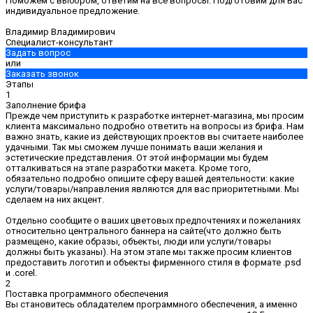
Поможем с выбором, ответим на все вопросы. Подготовим для Вас
индивидуальное предложение.
Владимир Владимирович
Специалист-консультант
Задать вопрос
или
Заказать звонок
Этапы
1
Заполнение брифа
Прежде чем приступить к разработке интернет-магазина, мы просим
клиента максимально подробно ответить на вопросы из брифа. Нам
важно знать, какие из действующих проектов вы считаете наиболее
удачными. Так мы сможем лучше понимать ваши желания и
эстетические представления. От этой информации мы будем
отталкиваться на этапе разработки макета. Кроме того,
обязательно подробно опишите сферу вашей деятельности: какие
услуги/товары/направления являются для вас приоритетными. Мы
сделаем на них акцент.
Отдельно сообщите о ваших цветовых предпочтениях и пожеланиях
относительно центрального баннера на сайте(что должно быть
размещено, какие образы, объекты, люди или услуги/товары
должны быть указаны). На этом этапе мы также просим клиентов
предоставить логотип и объекты фирменного стиля в формате .psd
и .corel.
2
Поставка программного обеспечения
Вы становитесь обладателем программного обеспечения, а именно