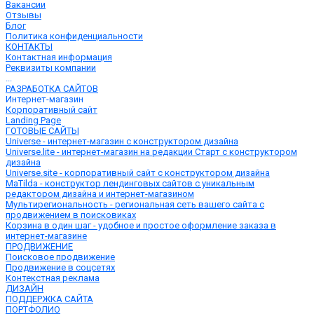
Вакансии
Отзывы
Блог
Политика конфиденциальности
КОНТАКТЫ
Контактная информация
Реквизиты компании
...
РАЗРАБОТКА САЙТОВ
Интернет-магазин
Корпоративный сайт
Landing Page
ГОТОВЫЕ САЙТЫ
Universe - интернет-магазин с конструктором дизайна
Universe.lite - интернет-магазин на редакции Старт с конструктором
дизайна
Universe.site - корпоративный сайт с конструктором дизайна
MaTilda - конструктор лендинговых сайтов с уникальным
редактором дизайна и интернет-магазином
Мультирегиональность - региональная сеть вашего сайта с
продвижением в поисковиках
Корзина в один шаг - удобное и простое оформление заказа в
интернет-магазине
ПРОДВИЖЕНИЕ
Поисковое продвижение
Продвижение в соцсетях
Контекстная реклама
ДИЗАЙН
ПОДДЕРЖКА САЙТА
ПОРТФОЛИО