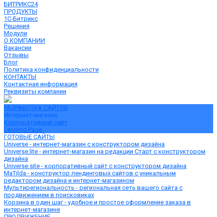
БИТРИКС24
ПРОДУКТЫ
1С-Битрикс
Решения
Модули
О КОМПАНИИ
Вакансии
Отзывы
Блог
Политика конфиденциальности
КОНТАКТЫ
Контактная информация
Реквизиты компании
РАЗРАБОТКА САЙТОВ
Интернет-магазин
Корпоративный сайт
Landing Page
ГОТОВЫЕ САЙТЫ
Universe - интернет-магазин с конструктором дизайна
Universe.lite - интернет-магазин на редакции Старт с конструктором
дизайна
Universe.site - корпоративный сайт с конструктором дизайна
MaTilda - конструктор лендинговых сайтов с уникальным
редактором дизайна и интернет-магазином
Мультирегиональность - региональная сеть вашего сайта с
продвижением в поисковиках
Корзина в один шаг - удобное и простое оформление заказа в
интернет-магазине
ПРОДВИЖЕНИЕ