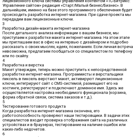
лицензионного ключа системы управления контентом «1С-Битрикс:
Управление сайтом» редакция «Старт/Малый бизнес/Бизнес». В
дальнейшем, именно на базе этого программного обеспечения будет
происходить разработка интернет-магазина. При сдаче проекта мы
передадим вам лицензионные ключи.
3
Разработка дизайн-макета интернет-магазина
После детального анализа информации о вашем бизнесе, мы
приступаем к разработке макета интернет-магазина. На этом этапе
мы приглашаем вас в офис на интервью с дизайнером и подробно
рассказать о своих мыслях, идеях, пожеланиях. Если личная встреча
невозможна, предлагаем пообщаться со специалистом по телефону
или по скайпу.
4
Разработка и верстка
Макет утвержден, теперь можно приступить к непосредственной
разработке интернет-магазина. Программисты и верстальщики
пиксель в пиксель верстают макет, активируют лицензионные
ключи, интегрируют сайт с CMS-системой, размещают его на
хостинге, регистрируют и подключают доменное имя. Здесь же
осуществляется настройка необходимого функционала (корзина,
форма обратной связи, система заказов и т.д.).
5
Тестирование готового продукта
Когда разработка интернет-магазина окончена, его
работоспособность проверяют наши тестировщики. В задачи этих
специалистов входит проверка отображения сайта на различных
устройствах и в браузерах, тестирование на наличие ошибок или
каких-либо недочетов.
6