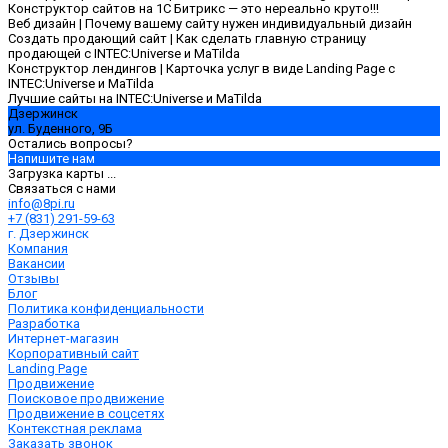
Конструктор сайтов на 1С Битрикс — это нереально круто!!!
Веб дизайн | Почему вашему сайту нужен индивидуальный дизайн
Создать продающий сайт | Как сделать главную страницу
продающей с INTEC:Universe и MaTilda
Конструктор лендингов | Карточка услуг в виде Landing Page с
INTEC:Universe и MaTilda
Лучшие сайты на INTEC:Universe и MaTilda
Дзержинск
ул. Буденного, 9Б
Остались вопросы?
Напишите нам
Загрузка карты ...
Связаться с нами
info@8pi.ru
+7 (831) 291-59-63
г. Дзержинск
Компания
Вакансии
Отзывы
Блог
Политика конфиденциальности
Разработка
Интернет-магазин
Корпоративный сайт
Landing Page
Продвижение
Поисковое продвижение
Продвижение в соцсетях
Контекстная реклама
Заказать звонок