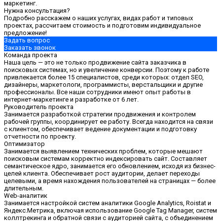
маркетинг.
Нужна консультация?
Подробно расскажем о наших услугах, видах работ и типовых
проектах, рассчитаем стоимость и подготовим индивидуальное
предложение!
Задать вопрос
Заказать звонок
Команда проекта
Наша цель — это не только продвижение сайта заказчика в
поисковых системах, но и увеличение конверсии. Поэтому к работе
привлекается более 15 специалистов, среди которых: отдел SEO,
дизайнеры, маркетологи, программисты, верстальщики и другие
профессионалы. Все наши сотрудники имеют опыт работы в
интернет-маркетинге и разработке от 6 лет.
Руководитель проекта
Занимается разработкой стратегии продвижения и контролем
рабочей группы, координирует ее работу. Всегда находится на связи
с клиентом, обеспечивает ведение документации и подготовку
отчетности по проекту.
Оптимизатор
Занимается выявлением технических проблем, которые мешают
поисковым системам корректно индексировать сайт. Составляет
семантическое ядро, занимается его обновлением, исходя из бизнес-
целей клиента. Обеспечивает рост аудитории, делает переходы
целевыми, а время нахождения пользователей на страницах — более
длительным.
Web-аналитик
Занимается настройкой систем аналитики Google Analytics, Roistat и
Яндекс.Метрика, включая использование Google Tag Manager, систем
коллтрекинга и обратной связи с аудиторией сайта, с объединением