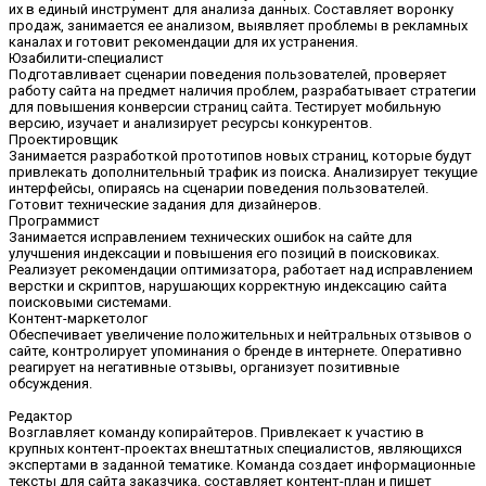
их в единый инструмент для анализа данных. Составляет воронку
продаж, занимается ее анализом, выявляет проблемы в рекламных
каналах и готовит рекомендации для их устранения.
Юзабилити-специалист
Подготавливает сценарии поведения пользователей, проверяет
работу сайта на предмет наличия проблем, разрабатывает стратегии
для повышения конверсии страниц сайта. Тестирует мобильную
версию, изучает и анализирует ресурсы конкурентов.
Проектировщик
Занимается разработкой прототипов новых страниц, которые будут
привлекать дополнительный трафик из поиска. Анализирует текущие
интерфейсы, опираясь на сценарии поведения пользователей.
Готовит технические задания для дизайнеров.
Программист
Занимается исправлением технических ошибок на сайте для
улучшения индексации и повышения его позиций в поисковиках.
Реализует рекомендации оптимизатора, работает над исправлением
верстки и скриптов, нарушающих корректную индексацию сайта
поисковыми системами.
Контент-маркетолог
Обеспечивает увеличение положительных и нейтральных отзывов о
сайте, контролирует упоминания о бренде в интернете. Оперативно
реагирует на негативные отзывы, организует позитивные
обсуждения.
Редактор
Возглавляет команду копирайтеров. Привлекает к участию в
крупных контент-проектах внештатных специалистов, являющихся
экспертами в заданной тематике. Команда создает информационные
тексты для сайта заказчика, составляет контент-план и пишет