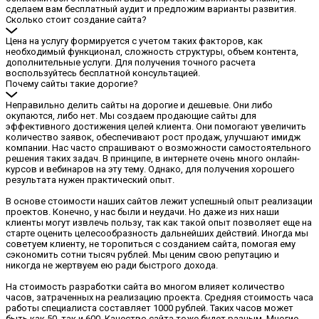
сделаем вам бесплатный аудит и предложим варианты развития.
Сколько стоит создание сайта?
Цена на услугу формируется с учетом таких факторов, как
необходимый функционал, сложность структуры, объем контента,
дополнительные услуги. Для получения точного расчета
воспользуйтесь бесплатной консультацией.
Почему сайты такие дорогие?
Неправильно делить сайты на дорогие и дешевые. Они либо
окупаются, либо нет. Мы создаем продающие сайты для
эффективного достижения целей клиента. Они помогают увеличить
количество заявок, обеспечивают рост продаж, улучшают имидж
компании. Нас часто спрашивают о возможности самостоятельного
решения таких задач. В принципе, в интернете очень много онлайн-
курсов и вебинаров на эту тему. Однако, для получения хорошего
результата нужен практический опыт.
В основе стоимости наших сайтов лежит успешный опыт реализации
проектов. Конечно, у нас были и неудачи. Но даже из них наши
клиенты могут извлечь пользу, так как такой опыт позволяет еще на
старте оценить целесообразность дальнейших действий. Иногда мы
советуем клиенту, не торопиться с созданием сайта, помогая ему
сэкономить сотни тысяч рублей. Мы ценим свою репутацию и
никогда не жертвуем ею ради быстрого дохода.
На стоимость разработки сайта во многом влияет количество
часов, затраченных на реализацию проекта. Средняя стоимость часа
работы специалиста составляет 1000 рублей. Таких часов может
быть как 50, так и 600. Качество сайта тоже будет разным. Многие