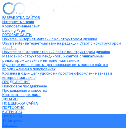
РАЗРАБОТКА САЙТОВ
Интернет-магазин
Корпоративный сайт
Landing Page
ГОТОВЫЕ САЙТЫ
Universe - интернет-магазин с конструктором дизайна
Universe.lite - интернет-магазин на редакции Старт с конструктором
дизайна
Universe.site - корпоративный сайт с конструктором дизайна
MaTilda - конструктор лендинговых сайтов с уникальным
редактором дизайна и интернет-магазином
Мультирегиональность - региональная сеть вашего сайта с
продвижением в поисковиках
Корзина в один шаг - удобное и простое оформление заказа в
интернет-магазине
ПРОДВИЖЕНИЕ
Поисковое продвижение
Продвижение в соцсетях
Контекстная реклама
ДИЗАЙН
ПОДДЕРЖКА САЙТА
ПОРТФОЛИО
БИТРИКС24
ПРОДУКТЫ
1С-Битрикс
Решения