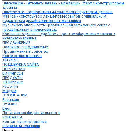
Universe.lite - интернет-магазин на редакции Старт с конструктором
дизайна
Universe.site - корпоративный сайт с конструктором дизайна
MaTilda - конструктор лендинговых сайтов с уникальным
редактором дизайна и интернет-магазином
Мультирегиональность - региональная сеть вашего сайта с
продвижением в поисковиках
Корзина в один шаг - удобное и простое оформление заказа в
интернет-магазине
ПРОДВИЖЕНИЕ
Поисковое продвижение
Продвижение в соцсетях
Контекстная реклама
ДИЗАЙН
ПОДДЕРЖКА САЙТА
ПОРТФОЛИО
БИТРИКС24
ПРОДУКТЫ
1С-Битрикс
Решения
Модули
О КОМПАНИИ
Вакансии
Отзывы
Блог
Политика конфиденциальности
КОНТАКТЫ
Контактная информация
Реквизиты компании
Поиск