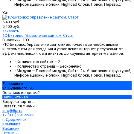
Информационные блоки, Highload блоки, Поиск, Перевод
Хит
5 400 руб.
5 400 руб.
заказать
1С-Битрикс: Управление сайтом. Старт
В наличии: 100
«1С-Битрикс: Управление сайтом» включает все необходимые
инструменты для создания и управления интернет-ресурсами: от
эффектных лендингов и визиток до крупных интернет-магазинов.
•
Количество сайтов — 2
•
Количество страниц — Бесконечно
•
Модули — Главный модуль, Сайты 24, Управление структурой,
Информационные блоки, Highload блоки, Поиск, Перевод
Дзержинск
ул. Буденного, 9Б
Остались вопросы?
Напишите нам
Загрузка карты ...
Связаться с нами
info@8pi.ru
+7 (831) 291-59-63
г. Дзержинск
Компания
Вакансии
Отзывы